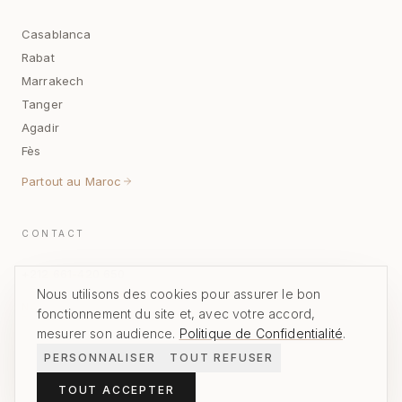
Casablanca
Rabat
Marrakech
Tanger
Agadir
Fès
Partout au Maroc
CONTACT
+212 661-420 650
Nous utilisons des cookies pour assurer le bon
NOUS ÉCRIRE
fonctionnement du site et, avec votre accord,
mesurer son audience.
Politique de Confidentialité
.
PERSONNALISER
TOUT REFUSER
Nos créations prennent place dans des villas privées et espaces
TOUT ACCEPTER