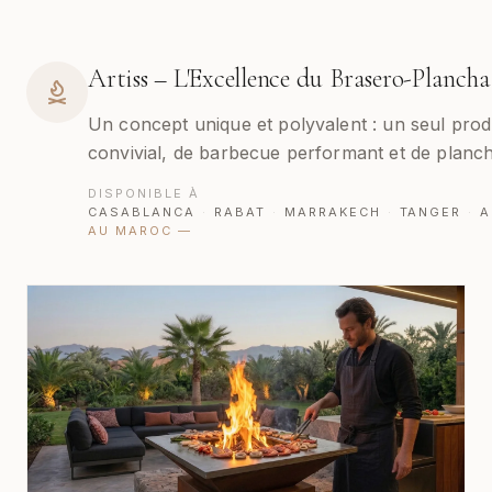
Artiss – L'Excellence du Brasero-Plancha
Un concept unique et polyvalent : un seul produ
convivial, de barbecue performant et de planch
DISPONIBLE À
CASABLANCA
·
RABAT
·
MARRAKECH
·
TANGER
·
A
AU MAROC
—