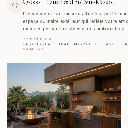
Q-boo – Cuisines d'Été Sur-Mesure
L'élégance du sur-mesure alliée à la performa
espace culinaire extérieur qui reflète votre art 
modules personnalisables et des finitions haut
DISPONIBLE À
CASABLANCA
·
RABAT
·
MARRAKECH
·
TANGER
·
A
AU MAROC
—