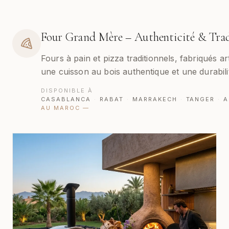
Four Grand Mère – Authenticité & Tra
Fours à pain et pizza traditionnels, fabriqués a
une cuisson au bois authentique et une durabili
DISPONIBLE À
CASABLANCA
·
RABAT
·
MARRAKECH
·
TANGER
·
A
AU MAROC
—