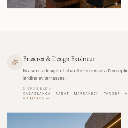
Braseros & Design Extérieur
Braseros design et chauffe-terrasses d'excepti
jardins et terrasses.
DISPONIBLE À
CASABLANCA
·
RABAT
·
MARRAKECH
·
TANGER
·
A
AU MAROC
—