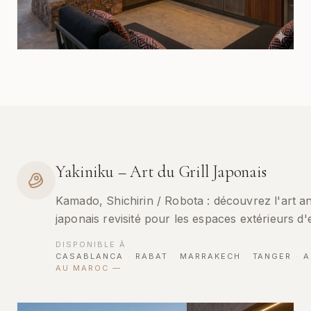
Yakiniku – Art du Grill Japonais
Kamado, Shichirin / Robota : découvrez l'art anc
japonais revisité pour les espaces extérieurs d'
DISPONIBLE À
CASABLANCA
·
RABAT
·
MARRAKECH
·
TANGER
·
A
AU MAROC
—