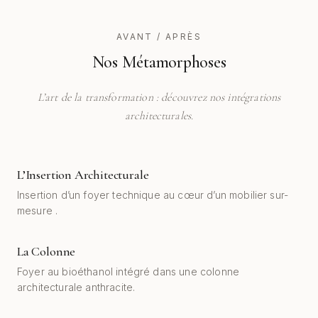
AVANT / APRÈS
Nos Métamorphoses
L’art de la transformation : découvrez nos intégrations
architecturales.
L’Insertion Architecturale
AVANT
APRÈS
Insertion d’un foyer technique au cœur d’un mobilier sur-
mesure .
La Colonne
AVANT
APRÈS
Foyer au bioéthanol intégré dans une colonne
architecturale anthracite.