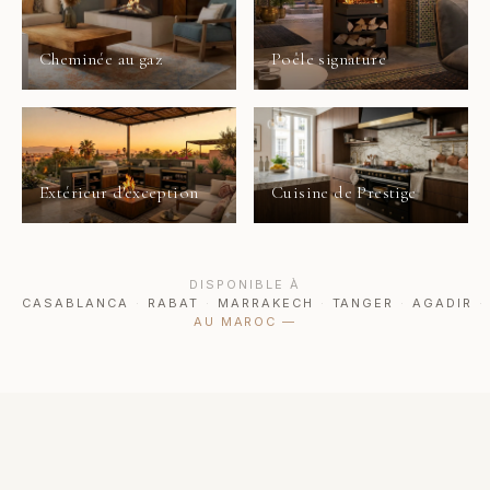
Cheminée au gaz
Poêle signature
Extérieur d'exception
Cuisine de Prestige
DISPONIBLE À
CASABLANCA
·
RABAT
·
MARRAKECH
·
TANGER
·
AGADIR
·
AU MAROC
—