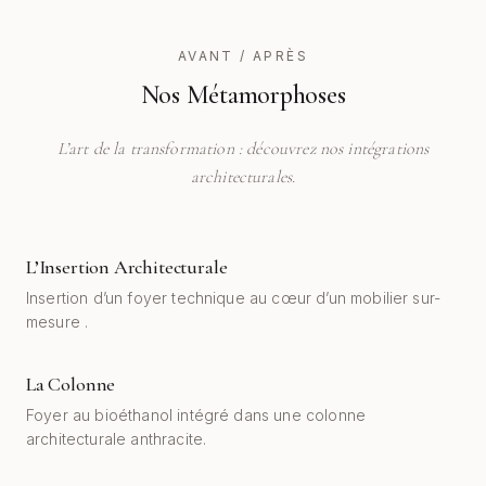
AVANT / APRÈS
Nos Métamorphoses
L’art de la transformation : découvrez nos intégrations
architecturales.
L’Insertion Architecturale
AVANT
APRÈS
Insertion d’un foyer technique au cœur d’un mobilier sur-
mesure .
La Colonne
AVANT
APRÈS
Foyer au bioéthanol intégré dans une colonne
architecturale anthracite.