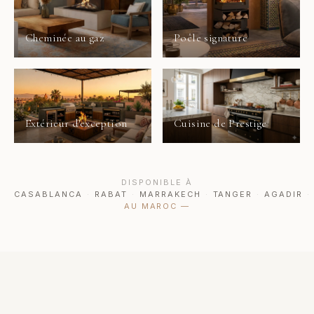
Cheminée au gaz
Poêle signature
Extérieur d'exception
Cuisine de Prestige
DISPONIBLE À
CASABLANCA
·
RABAT
·
MARRAKECH
·
TANGER
·
AGADIR
·
AU MAROC
—