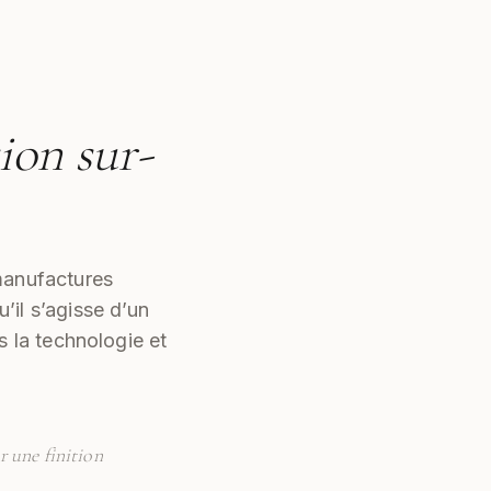
tion sur-
manufactures
’il s’agisse d’un
 la technologie et
 une finition