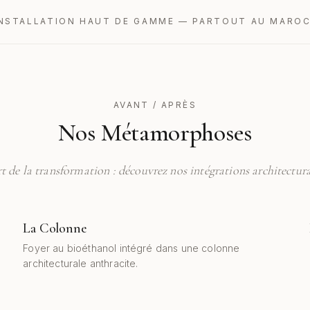
INSTALLATION HAUT DE GAMME — PARTOUT AU MARO
AVANT / APRÈS
Nos Métamorphoses
rt de la transformation : découvrez nos intégrations architectura
La Colonne
AVANT
APRÈS
Foyer au bioéthanol intégré dans une colonne
architecturale anthracite.