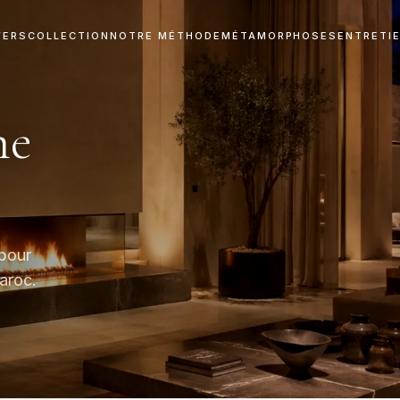
VERS
COLLECTION
NOTRE MÉTHODE
MÉTAMORPHOSES
ENTRETI
ne
pour
Maroc.