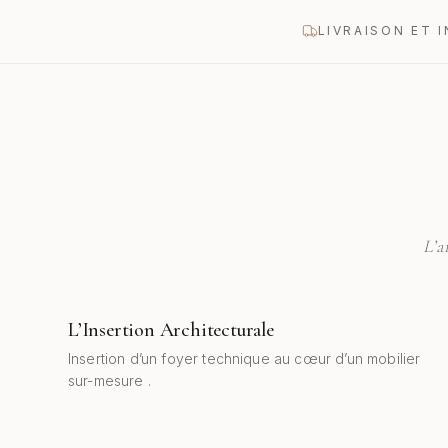
LIVRAISON ET 
L’a
L’Insertion Architecturale
AVANT
APRÈS
Insertion d’un foyer technique au cœur d’un mobilier
sur-mesure .