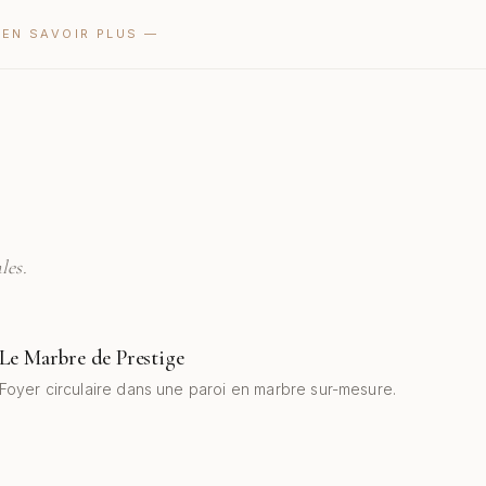
C
EN SAVOIR PLUS
—
les.
Le Marbre de Prestige
AVANT
APRÈS
Foyer circulaire dans une paroi en marbre sur-mesure.