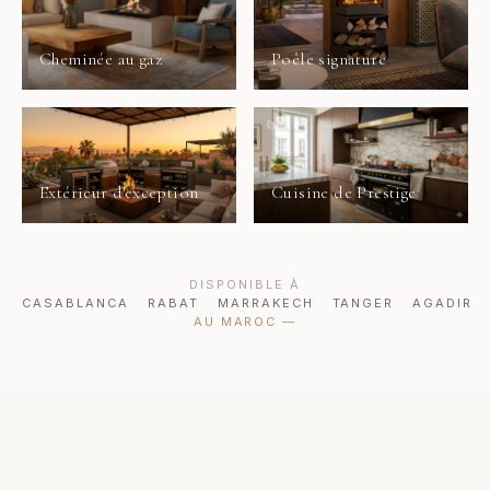
Cheminée au gaz
Poêle signature
Extérieur d'exception
Cuisine de Prestige
DISPONIBLE À
CASABLANCA
·
RABAT
·
MARRAKECH
·
TANGER
·
AGADIR
·
AU MAROC
—