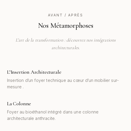
AVANT / APRÈS
Nos Métamorphoses
L’art de la transformation : découvrez nos intégrations
architecturales.
L’Insertion Architecturale
AVANT
APRÈS
Insertion d’un foyer technique au cœur d’un mobilier sur-
mesure .
La Colonne
AVANT
APRÈS
Foyer au bioéthanol intégré dans une colonne
architecturale anthracite.