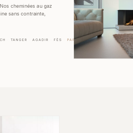
. Nos cheminées au gaz
ne sans contrainte,
CH
·
TANGER
·
AGADIR
·
FÈS
·
PARTOUT