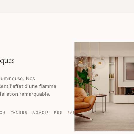
iques
 lumineuse. Nos
ent l'effet d'une flamme
stallation remarquable.
CH
·
TANGER
·
AGADIR
·
FÈS
·
PARTOUT