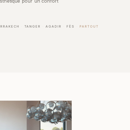
esthétique pour un confort
RRAKECH
·
TANGER
·
AGADIR
·
FÈS
·
PARTOUT