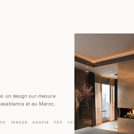
ans un design sur-mesure
 Casablanca et au Maroc.
CH
·
TANGER
·
AGADIR
·
FÈS
·
PARTOUT