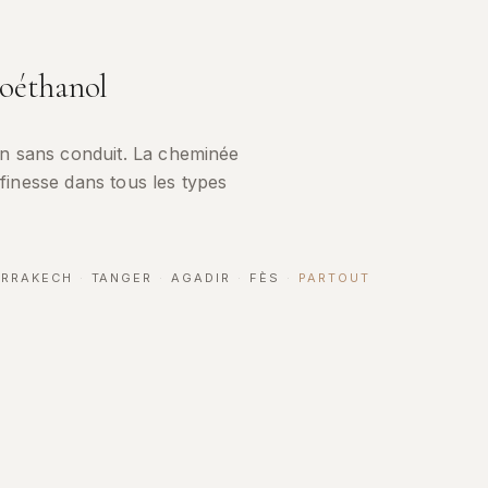
oéthanol
ion sans conduit. La cheminée
 finesse dans tous les types
RRAKECH
·
TANGER
·
AGADIR
·
FÈS
·
PARTOUT