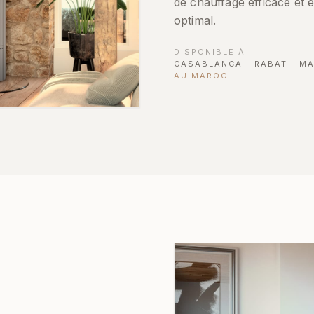
de chauffage efficace et 
optimal.
DISPONIBLE À
CASABLANCA
·
RABAT
·
MA
AU MAROC
—
z