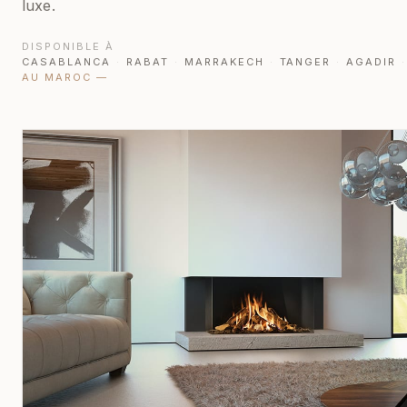
luxe.
DISPONIBLE À
CASABLANCA
·
RABAT
·
MARRAKECH
·
TANGER
·
AGADIR
·
AU MAROC
—