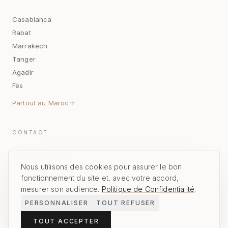
Casablanca
Rabat
Marrakech
Tanger
Agadir
Fès
Partout au Maroc
CONTACT
+212 661-420 650
Nous utilisons des cookies pour assurer le bon
NOUS ÉCRIRE
fonctionnement du site et, avec votre accord,
mesurer son audience.
Politique de Confidentialité
.
PERSONNALISER
TOUT REFUSER
Nos créations prennent place dans des villas privées et espaces
TOUT ACCEPTER