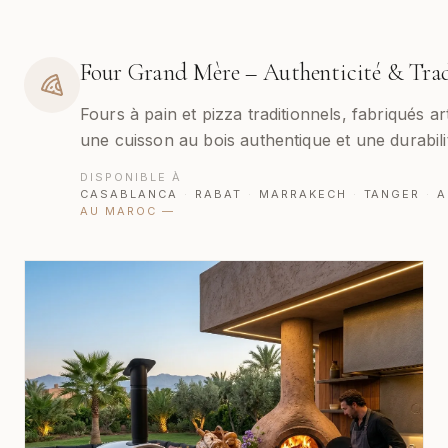
Four Grand Mère – Authenticité & Tra
Fours à pain et pizza traditionnels, fabriqués a
une cuisson au bois authentique et une durabili
DISPONIBLE À
CASABLANCA
·
RABAT
·
MARRAKECH
·
TANGER
·
A
AU MAROC
—