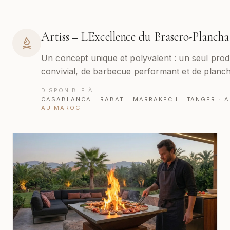
Artiss – L'Excellence du Brasero-Plancha
Un concept unique et polyvalent : un seul produ
convivial, de barbecue performant et de planch
DISPONIBLE À
CASABLANCA
·
RABAT
·
MARRAKECH
·
TANGER
·
A
AU MAROC
—