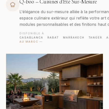
Q-boo – Cuisines d'Été Sur-Mesure
L'élégance du sur-mesure alliée à la performa
espace culinaire extérieur qui reflète votre art 
modules personnalisables et des finitions haut
DISPONIBLE À
CASABLANCA
·
RABAT
·
MARRAKECH
·
TANGER
·
A
AU MAROC
—