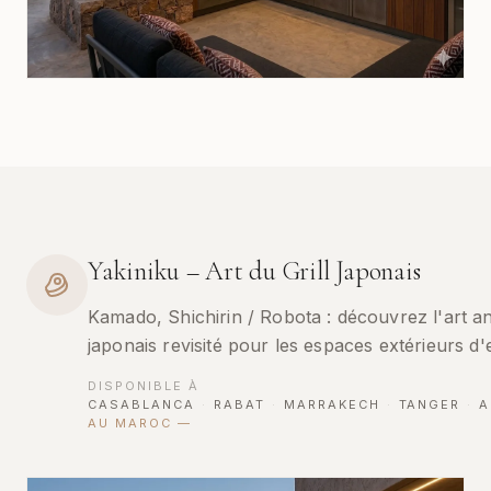
Yakiniku – Art du Grill Japonais
Kamado, Shichirin / Robota : découvrez l'art anc
japonais revisité pour les espaces extérieurs d'
DISPONIBLE À
CASABLANCA
·
RABAT
·
MARRAKECH
·
TANGER
·
A
AU MAROC
—