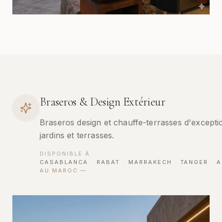
Braseros & Design Extérieur
Braseros design et chauffe-terrasses d'excepti
jardins et terrasses.
DISPONIBLE À
CASABLANCA
·
RABAT
·
MARRAKECH
·
TANGER
·
A
AU MAROC
—