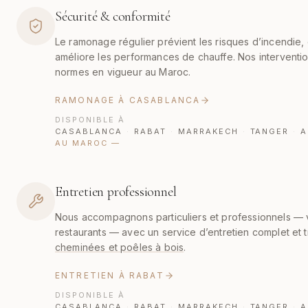
Sécurité & conformité
Le ramonage régulier prévient les risques d’incendie, o
améliore les performances de chauffe. Nos interventi
normes en vigueur au Maroc.
RAMONAGE À CASABLANCA
DISPONIBLE À
CASABLANCA
·
RABAT
·
MARRAKECH
·
TANGER
·
A
AU MAROC
—
Entretien professionnel
Nous accompagnons particuliers et professionnels — vil
restaurants — avec un service d’entretien complet et 
cheminées et poêles à bois
.
ENTRETIEN À RABAT
DISPONIBLE À
CASABLANCA
·
RABAT
·
MARRAKECH
·
TANGER
·
A